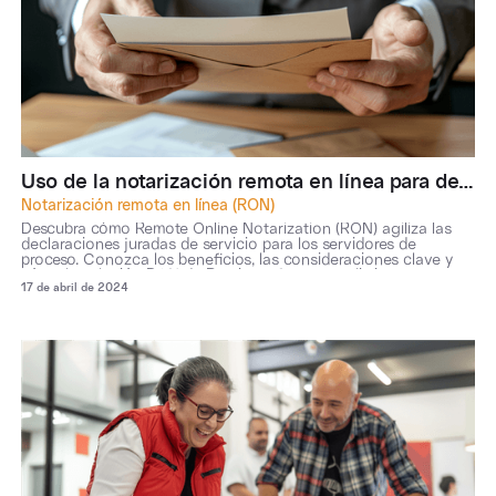
Uso de la notarización remota en línea para declaraciones juradas de servicio
Notarización remota en línea (RON)
Descubra cómo Remote Online Notarization (RON) agiliza las
declaraciones juradas de servicio para los servidores de
proceso. Conozca los beneficios, las consideraciones clave y
cómo la solución RON de Pactima ofrece cumplimiento,
17 de abril de 2024
integración y descuentos por volumen para un servicio de
procesos eficiente en múltiples estados.