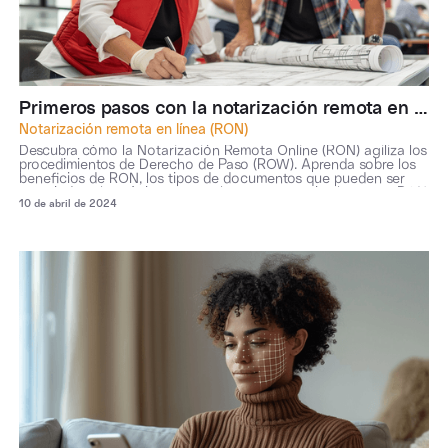
Primeros pasos con la notarización remota en línea para los procedimientos de derecho de paso
Notarización remota en línea (RON)
Descubra cómo la Notarización Remota Online (RON) agiliza los
procedimientos de Derecho de Paso (ROW). Aprenda sobre los
beneficios de RON, los tipos de documentos que pueden ser
notariados electrónicamente, y los pasos para implementar RON
10 de abril de 2024
en sus transacciones de ROW. Explore las consideraciones para
la selección de proveedores y vea cómo la solución RON de
Pactima puede ayudarle a lograr una mayor eficiencia y ahorro
de costes en sus procesos de ROW.